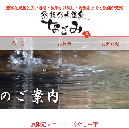
豊富な湯量と広い浴槽・源泉かけ流し・岩盤浴までと設備が充実
温 泉
お食事
お知らせ
夏限定メニュー 冷やし中華